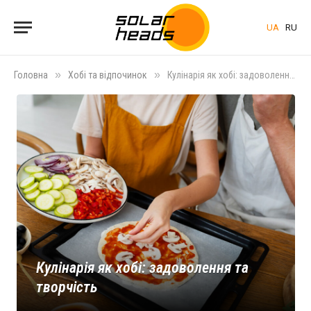
UA
RU
»
»
Головна
Хобі та відпочинок
Кулінарія як хобі: задоволення та творчість
Кулінарія як хобі: задоволення та
творчість