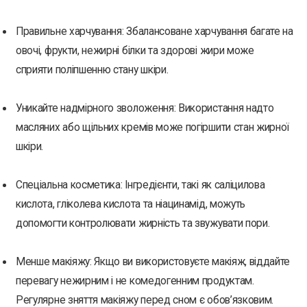
Правильне харчування: Збалансоване харчування багате на
овочі, фрукти, нежирні білки та здорові жири може
сприяти поліпшенню стану шкіри.
Уникайте надмірного зволоження: Використання надто
масляних або щільних кремів може погіршити стан жирної
шкіри.
Спеціальна косметика: Інгредієнти, такі як саліцилова
кислота, гліколева кислота та ніацинамід, можуть
допомогти контролювати жирність та звужувати пори.
Менше макіяжу: Якщо ви використовуєте макіяж, віддайте
перевагу нежирним і не комедогенним продуктам.
Регулярне зняття макіяжу перед сном є обов’язковим.