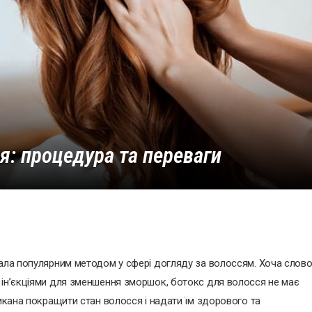
я: процедура та переваги
тала популярним методом у сфері догляду за волоссям. Хоча слов
 ін’єкціями для зменшення зморшок, ботокс для волосся не має
ликана покращити стан волосся і надати їм здорового та