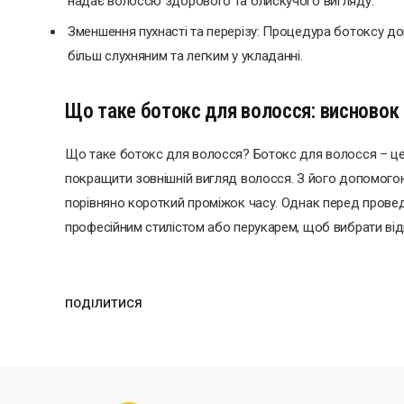
надає волоссю здорового та блискучого вигляду.
Зменшення пухнасті та перерізу: Процедура ботоксу до
більш слухняним та легким у укладанні.
Що таке ботокс для волосся: висновок
Що таке ботокс для волосся? Ботокс для волосся – це 
покращити зовнішній вигляд волосся. З його допомого
порівняно короткий проміжок часу. Однак перед пров
професійним стилістом або перукарем, щоб вибрати відп
ПОДІЛИТИСЯ