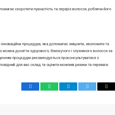
помагає скоротити пухнастість та переріз волосся, роблячи його
інноваційна процедура, яка допомагає зміцнити, зволожити та
ю можна досягти здорового, блискучого і слухняного волосся за
еденням процедури рекомендується проконсультуватися з
овідний для вас склад та оцінити можливі ризики та переваги.
Facebook
WhatsApp
Telegram
Twitter
Emai