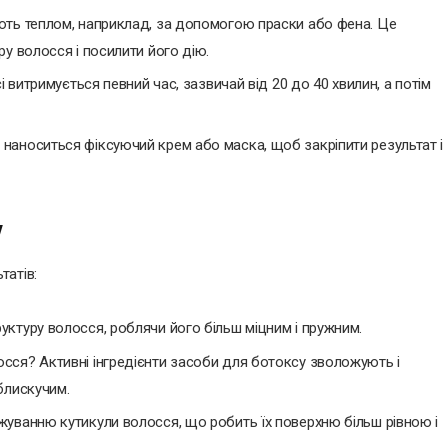
ють теплом, наприклад, за допомогою праски або фена. Це
у волосся і посилити його дію.
і витримується певний час, зазвичай від 20 до 40 хвилин, а потім
наноситься фіксуючий крем або маска, щоб закріпити результат і
у
татів:
ктуру волосся, роблячи його більш міцним і пружним.
сся? Активні інгредієнти засоби для ботоксу зволожують і
блискучим.
жуванню кутикули волосся, що робить їх поверхню більш рівною і