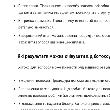
Вплив тепла: Після нанесення засобу волосся обробля
допомагає активним інгредієнтам проникнути в структур
Витримка та змивка: Після впливу тепла засіб на волосс
ретельно змивається.
Завершальний етап: На завершення процедури волосся 
захистити волосся від зовнішніх впливів.
Які результати можна очікувати від ботокс
Ботокс для волосся може принести ряд видимих резуль
Зміцнення волосся: Процедура допомагає зміцнити стру
Зволоження та харчування: Що робить ботокс для воло
живлять волосся, роблячи його м’яким, шовковистим і 
Згладжування та надання блиску: Ботокс сприяє зглад