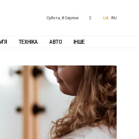
Субота, 8 Серпня
UA
RU
М’Я
ТЕХНІКА
АВТО
ІНШЕ