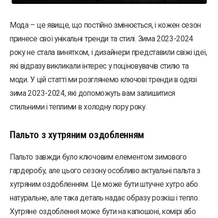
Мода – це явище, що постійно змінюється, і кожен сезон
принесе свої унікальні тренди та стилі. Зима 2023-2024
року не стала винятком, і дизайнери представили свіжі ідеї,
які відразу викликали інтерес у поціновувачів стилю та
моди. У цій статті ми розглянемо ключові тренди в одязі
зима 2023-2024, які допоможуть вам залишитися
стильними і теплими в холодну пору року.
Пальто з хутряним оздобленням
Пальто завжди було ключовим елементом зимового
гардеробу, але цього сезону особливо актуальні пальта з
хутряним оздобленням. Це може бути штучне хутро або
натуральне, але така деталь надає образу розкіш і тепло.
Хутряне оздоблення може бути на капюшоні, комірі або