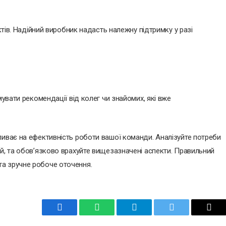
ктів. Надійний виробник надасть належну підтримку у разі
мувати рекомендації від колег чи знайомих, які вже
ливає на ефективність роботи вашої команди. Аналізуйте потреби
й, та обов’язково врахуйте вищезазначені аспекти. Правильний
а зручне робоче оточення.
Facebook
WhatsApp
Telegram
Twitter
Emai