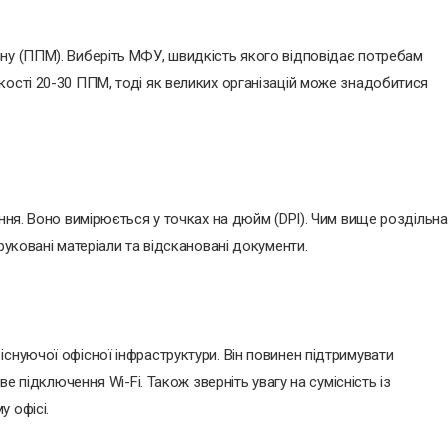
ну (ППМ). Виберіть МФУ, швидкість якого відповідає потребам
кості 20-30 ППМ, тоді як великих організацій може знадобитися
ання. Воно вимірюється у точках на дюйм (DPI). Чим вище роздільна
руковані матеріали та відскановані документи.
снуючої офісної інфраструктури. Він повинен підтримувати
ве підключення Wi-Fi. Також зверніть увагу на сумісність із
 офісі.