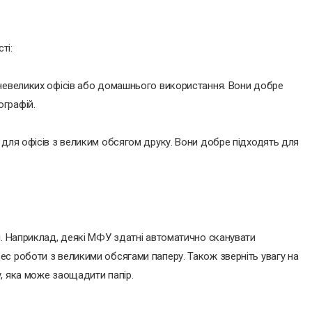
ті:
 невеликих офісів або домашнього використання. Вони добре
графій.
 для офісів з великим обсягом друку. Вони добре підходять для
і. Наприклад, деякі МФУ здатні автоматично сканувати
с роботи з великими обсягами паперу. Також зверніть увагу на
, яка може заощадити папір.