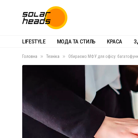
LIFESTYLE
МОДА ТА СТИЛЬ
КРАСА
З
»
»
Головна
Техніка
Обираємо МФУ для офісу: багатофун