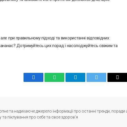
ле при правильному підході та використанні відповідних
и ананас? Дотримуйтесь цих порад і насолоджуйтесь свіжим та
Facebook
WhatsApp
Telegram
Twitter
Emai
ерпне та надихаюче джерело інформації про останні тренди, поради
та піклування про себе та свое здоров’я