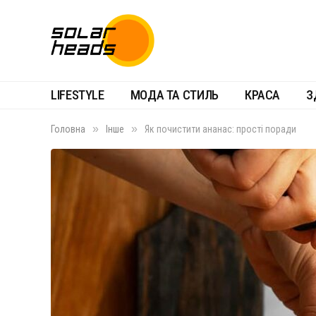
LIFESTYLE
МОДА ТА СТИЛЬ
КРАСА
З
»
»
Головна
Інше
Як почистити ананас: прості поради