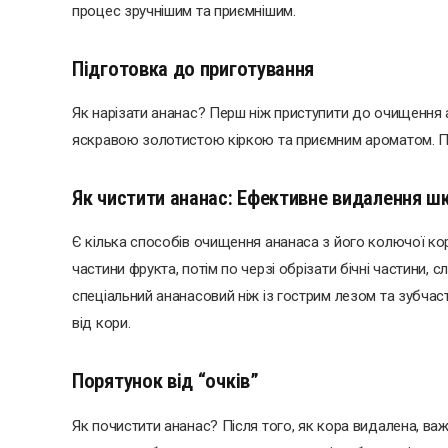
процес зручнішим та приємнішим.
Підготовка до приготування
Як нарізати ананас? Перш ніж приступити до очищення а
яскравою золотистою кіркою та приємним ароматом. Пот
Як чистити ананас: Ефективне видалення шк
Є кілька способів очищення ананаса з його колючої кор
частини фрукта, потім по черзі обрізати бічні частини,
спеціальний ананасовий ніж із гострим лезом та зубча
від кори.
Порятунок від “очків”
Як почистити ананас? Після того, як кора видалена, важ