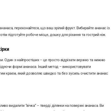
нанаса, переконайтеся, що ваш зрілий фрукт. Вибирайте ананас із
ім підготуйте робоче місце, дошку для різання та гострий ніж.
ірки
и. Один з найпростіших – це просто відрізати верхню та нижню
 слідуючи формі ананаса. Інший метод – використовувати
стим краєм, який дозволяє швидко та без зусиль очистити ананас
ливо видалити “вічка” – тверді ділянки на поверхні ананаса. Ви