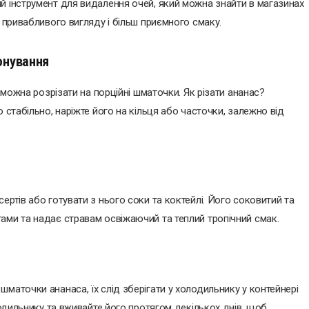
й інструмент для видалення очей, який можна знайти в магазинах
ш привабливого вигляду і більш приємного смаку.
онування
о можна розрізати на порційні шматочки. Як різати ананас?
 стабільно, наріжте його на кільця або часточки, залежно від
ертів або готувати з нього соки та коктейлі. Його соковитий та
ами та надає стравам освіжаючий та теплий тропічний смак.
маточки ананаса, їх слід зберігати у холодильнику у контейнері
лодильнику та вживайте його протягом декількох днів, щоб