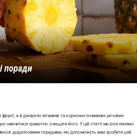
і поради
 фрукт, а й джерело вітамінів та корисних поживних речовин.
но навчитися грамотно очищати його. У цій статті ми розглянемо
ділимося додатковими порадами, які допоможуть вам зробити цей