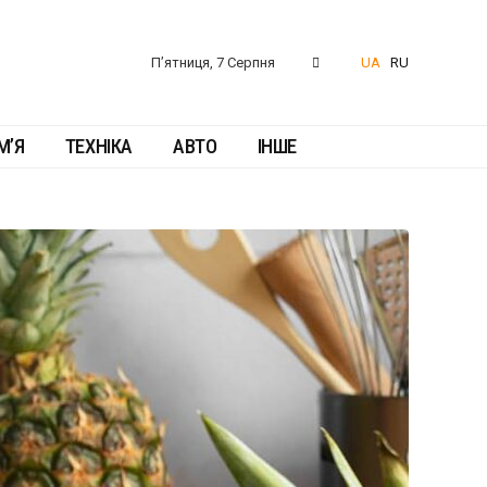
П’ятниця, 7 Серпня
UA
RU
М’Я
ТЕХНІКА
АВТО
ІНШЕ