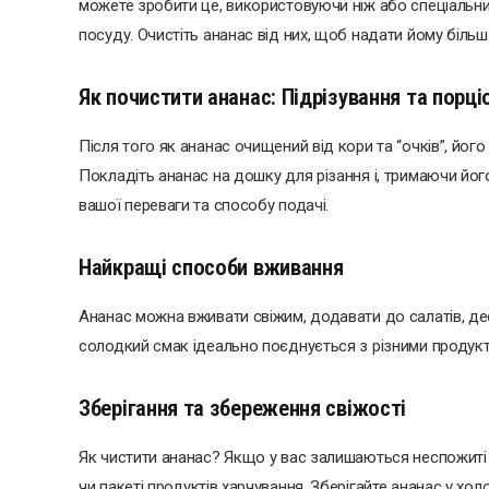
можете зробити це, використовуючи ніж або спеціальни
посуду. Очистіть ананас від них, щоб надати йому біль
Як почистити ананас: Підрізування та порці
Після того як ананас очищений від кори та “очків”, йог
Покладіть ананас на дошку для різання і, тримаючи його
вашої переваги та способу подачі.
Найкращі способи вживання
Ананас можна вживати свіжим, додавати до салатів, дес
солодкий смак ідеально поєднується з різними продукт
Зберігання та збереження свіжості
Як чистити ананас? Якщо у вас залишаються неспожиті ш
чи пакеті продуктів харчування. Зберігайте ананас у хо