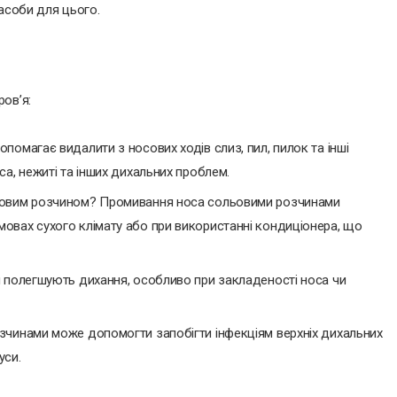
асоби для цього.
ов’я:
омагає видалити з носових ходів слиз, пил, пилок та інші
а, нежиті та інших дихальних проблем.
льовим розчином? Промивання носа сольовими розчинами
овах сухого клімату або при використанні кондиціонера, що
и полегшують дихання, особливо при закладеності носа чи
зчинами може допомогти запобігти інфекціям верхніх дихальних
уси.