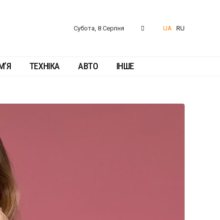
Субота, 8 Серпня
UA
RU
М’Я
ТЕХНІКА
АВТО
ІНШЕ