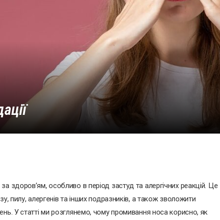
дації
а здоров’ям, особливо в період застуд та алергічних реакцій. Це
у, пилу, алергенів та інших подразників, а також зволожити
нь. У статті ми розглянемо, чому промивання носа корисно, як