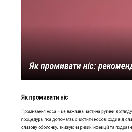
Як промивати ніс: рекомен
Як промивати ніс
Промивання носа – це важлива частина рутини догляду з
процедура, яка допомагає очистити носові ходи від слиз
слизову оболонку, знижуючи ризик інфекцій та подразне