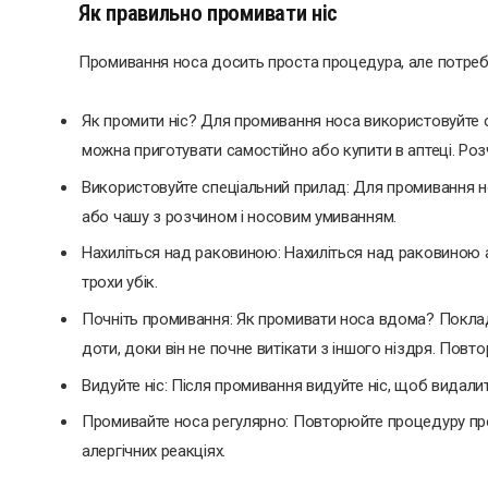
Як правильно промивати ніс
Промивання носа досить проста процедура, але потребу
Як промити ніс? Для промивання носа використовуйте о
можна приготувати самостійно або купити в аптеці. Роз
Використовуйте спеціальний прилад: Для промивання н
або чашу з розчином і носовим умиванням.
Нахиліться над раковиною: Нахиліться над раковиною а
трохи убік.
Почніть промивання: Як промивати носа вдома? Поклад
доти, доки він не почне витікати з іншого ніздря. Повт
Видуйте ніс: Після промивання видуйте ніс, щоб видали
Промивайте носа регулярно: Повторюйте процедуру про
алергічних реакціях.