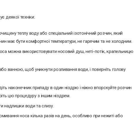
є деякої техніки:
чищену теплу воду або спеціальний ізотонічний розчин, який
чин має бути комфортної температури, не гарячим та не холодним.
оса можна використовувати носовий душ, неті-потік, крапельницю
бо ванною, щоб уникнути розливання води, і поверніть голову
іть наконечник приладу в один ніздрю і ніжно впорскуйте розчин
оріть цю процедуру з іншим ніздрем.
ти надлишки води та слизу.
мивання носа кілька разів на день, особливо при нежиті або