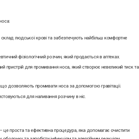
носа:
ують склад людської крові та забезпечують найбільш комфортне
тичний фізіологічний розчин, який продається в аптеках.
ий пристрій для промивання носа, який створює невеликий тиск та
, що дозволяють промивати носа за допомогою гравітації.
ристовуються для наливання розчину в ніс.
– це проста та ефективна процедура, яка допомагає очистити
 оболонку та запобігти інфекціям та алергійним реакціям.