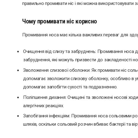
правильно промивати ніс і які можна використовувати з
Чому промивати ніс корисно
Промивання носа має кілька важливих переваг для здор
Очищення від слизу та забруднень: Промивання носа доп
забруднення, які можуть призвести до закладеності нос
Зволоження слизової оболонки: Як промивати ніс со
допомагає зволожити слизову оболонку, особливо в ум
допомагає запобігти сухості та подразненню.
Поліпшення дихання: Очищені та зволожені носові ход
алергічних реакціях.
Запобігання інфекціям: Промивання носа сольовими ро
шляхів, оскільки сольовий розчин вбиває бактерії та вір