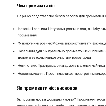
Чим промивати ніс
На ринку представлено безліч засобів для промивання 
Ізотонічні розчини: Натуральні розчини солі, які іміт
промивання.
Фізіологічний розчин: Можна використовувати фармацев
Назальний душ: Як правильно промивати ніс? Спеціальн
допомагає ефективніше очистити носові ходи.
Неті-потеки: Пристрої, що нагадують маленькі чайники
Носові вмивання: Прості пластикові пристрої, які вико
Як промивати ніс: висновок
Як промити носа в домашніх умовах? Промивання носа 
носові ходи від слизу та забруднень, зволожити слизову