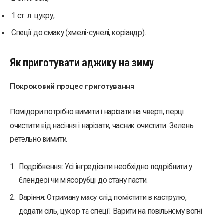
1 ст. л. цукру;
Спеції до смаку (хмелі-сунелі, коріандр).
Як приготувати аджику на зиму
Покроковий процес приготування
Помідори потрібно вимити і нарізати на чверті, перці
очистити від насіння і нарізати, часник очистити. Зелень
ретельно вимити.
Подрібнення: Усі інгредієнти необхідно подрібнити у
блендері чи м’ясорубці до стану пасти.
Варіння: Отриману масу слід помістити в каструлю,
додати сіль, цукор та спеції. Варити на повільному вогні