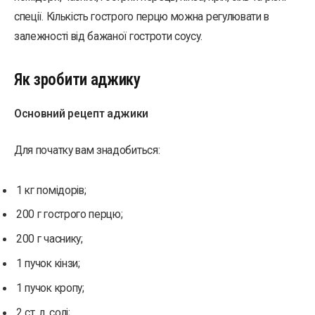
спеції. Кількість гострого перцю можна регулювати в
залежності від бажаної гостроти соусу.
Як зробити аджику
Основний рецепт аджики
Для початку вам знадобиться:
1 кг помідорів;
200 г гострого перцю;
200 г часнику;
1 пучок кінзи;
1 пучок кропу;
2 ст. л. солі;