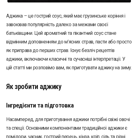
Аджика – це гострий соус, який має грузинське коріння і
завоював популярність далеко за межами своєї
батьківщини. Цей ароматний та пікантний соус стане
відмінним доповненням до м’ясних страв, пасти або просто
як приправа до перших страв. Існує безліч рецептів
аджики, включаючи класичні та сучасніші інтерпретації. У
цій статті ми розповімо вам, як приготувати аджику на зиму.
Як зробити аджику
Інгредієнти та підготовка
Насамперед, для приготування аджики потрібні свіжі овочі
та спеції. Основними компонентами традиційної аджики є
помідори, часник, гострий перець, кінза, кріп, сіль та різні