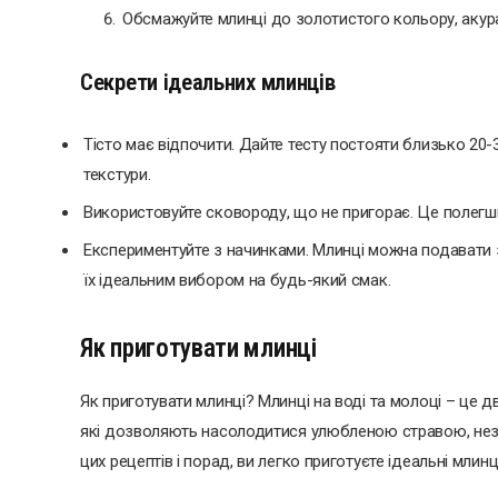
Обсмажуйте млинці до золотистого кольору, акура
Секрети ідеальних млинців
Тісто має відпочити. Дайте тесту постояти близько 20
текстури.
Використовуйте сковороду, що не пригорає. Це полегш
Експериментуйте з начинками. Млинці можна подавати 
їх ідеальним вибором на будь-який смак.
Як приготувати млинці
Як приготувати млинці? Млинці на воді та молоці – це д
які дозволяють насолодитися улюбленою стравою, нез
цих рецептів і порад, ви легко приготуєте ідеальні млинц