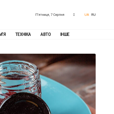
П’ятниця, 7 Серпня
UA
RU
М’Я
ТЕХНІКА
АВТО
ІНШЕ