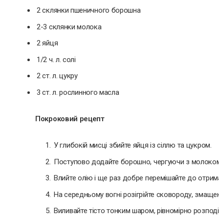
2 склянки пшеничного борошна
2-3 склянки молока
2 яйця
1/2 ч. л. солі
2 ст. л. цукру
3 ст. л. рослинного масла
Покроковий рецепт
У глибокій мисці збийте яйця із сіллю та цукром.
Поступово додайте борошно, чергуючи з молоком, 
Влийте олію і ще раз добре перемішайте до отрим
На середньому вогні розігрійте сковороду, змащен
Виливайте тісто тонким шаром, рівномірно розпод