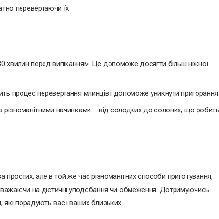
тно перевертаючи їх.
-30 хвилин перед випіканням. Це допоможе досягти більш ніжної
ить процес перевертання млинців і допоможе уникнути пригорання
з різноманітними начинками – від солодких до солоних, що робит
ва простих, але в той же час різноманітних способи приготування,
важаючи на дієтичні уподобання чи обмеження. Дотримуючись
і, які порадують вас і ваших близьких.