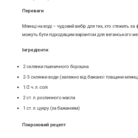
Переваги
Млинці на воді – чудовий вибір для тих, хто стежить за
можуть бути підходящим варіантом для веганського ме
Інгредієнти:
2 склянки пшеничного борошна
2-3 склянки води (залежно від бажаної товщини млинці
1/2 ч. л. солі
2 ст. л. рослинного масла
1 ст. л. цукру (за бажанням)
Покроковий рецепт