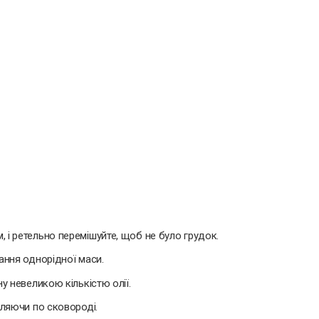
і ретельно перемішуйте, щоб не було грудок.
ання однорідної маси.
у невеликою кількістю олії.
іляючи по сковороді.