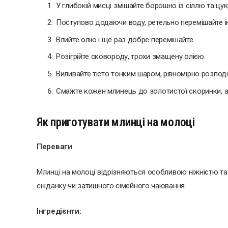
У глибокій мисці змішайте борошно із сіллю та цу
Поступово додаючи воду, ретельно перемішайте ін
Влийте олію і ще раз добре перемішайте.
Розігрійте сковороду, трохи змащену олією.
Виливайте тісто тонким шаром, рівномірно розпо
Смажте кожен млинець до золотистої скоринки, а
Як приготувати млинці на молоці
Переваги
Млинці на молоці відрізняються особливою ніжністю та
сніданку чи затишного сімейного чаювання.
Інгредієнти: