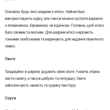
Основою будь-якої шаурми є м’ясо. Найчастіше
використовують курку, але також можна зустріти варіанти
з яловичиною, бараниною чи індичкою. Головне, щоб м’ясо
було свіжим та якісним. Для шаурми м’ясо нарізають
тонкими скибочками та маринують для надання пікантного
смаку.
Овочі
Традиційно в шаурму додають свіжі овочі: томати, огірки,
листя салату, а також цибулю та петрушку. Овочі
забезпечують свіжість та хрумку текстуру.
Соуси