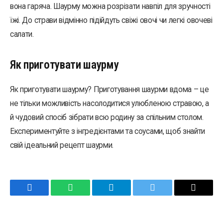
вона гаряча. Шаурму можна розрізати навпіл для зручності
їжі. До страви відмінно підійдуть свіжі овочі чи легкі овочеві
салати.
Як приготувати шаурму
Як приготувати шаурму? Приготування шаурми вдома – це
не тільки можливість насолодитися улюбленою стравою, а
й чудовий спосіб зібрати всю родину за спільним столом.
Експериментуйте з інгредієнтами та соусами, щоб знайти
свій ідеальний рецепт шаурми.
Facebook
WhatsApp
Telegram
Twitter
Email