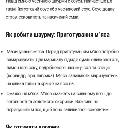
Невід’ємною частиною шаурми є соуси. Найчастіше це
тахіні, йогуртовий соус або часниковий соус. Соус додає
страві соковитість та насичений смак.
Як робити шаурму: Приготування м’яса
Маринування м’яса. Перед приготуванням м’ясо потрібно
замаринувати. Для маринаду підійде суміш оливкової олії,
лимонного соку, подрібненого часнику, солі та спецій
(коріандр, зіра, паприка). М’ясо залишають маринуватись
на кілька годин, а краще на всю ніч.
Смаження м’яса. М’ясо смажать на сильному вогні до
готовності та золотистої скоринки. Важливо не
пересушити м’ясо, щоб воно залишилося соковитим.
Як готувати шаурму