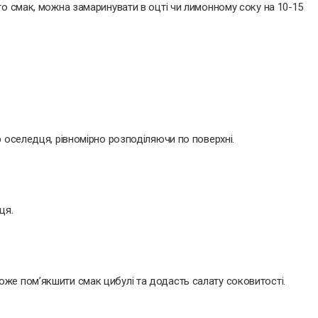
го смак, можна замаринувати в оцті чи лимонному соку на 10-15
 оселедця, рівномірно розподіляючи по поверхні.
ця.
же пом’якшити смак цибулі та додасть салату соковитості.