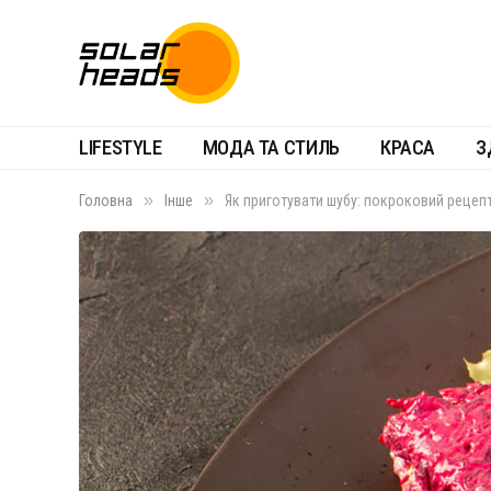
LIFESTYLE
МОДА ТА СТИЛЬ
КРАСА
З
»
»
Головна
Інше
Як приготувати шубу: покроковий рецеп