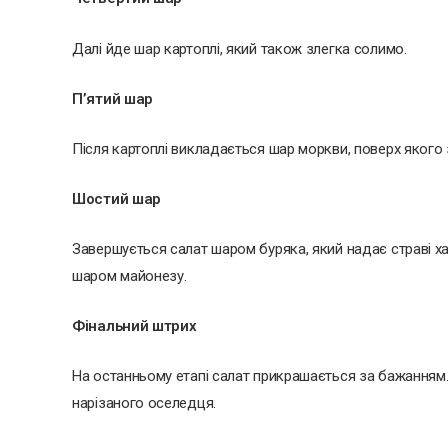
Далі йде шар картоплі, який також злегка солимо.
П’ятий шар
Після картоплі викладається шар моркви, поверх якого 
Шостий шар
Завершується салат шаром буряка, який надає страві 
шаром майонезу.
Фінальний штрих
На останньому етапі салат прикрашається за бажанням.
нарізаного оселедця.