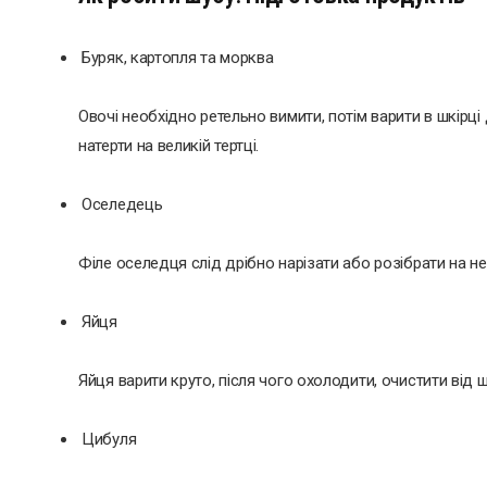
Буряк, картопля та морква
Овочі необхідно ретельно вимити, потім варити в шкірці 
натерти на великій тертці.
Оселедець
Філе оселедця слід дрібно нарізати або розібрати на н
Яйця
Яйця варити круто, після чого охолодити, очистити від ш
Цибуля