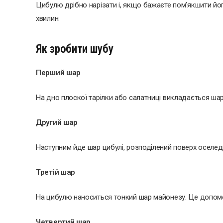
Цибулю дрібно нарізати і, якщо бажаєте пом’якшити йо
хвилин.
Як зробити шубу
Перший шар
На дно плоскої тарілки або салатниці викладається шар
Другий шар
Наступним йде шар цибулі, розподілений поверх оселед
Третій шар
На цибулю наноситься тонкий шар майонезу. Це допомо
Четвертий шар