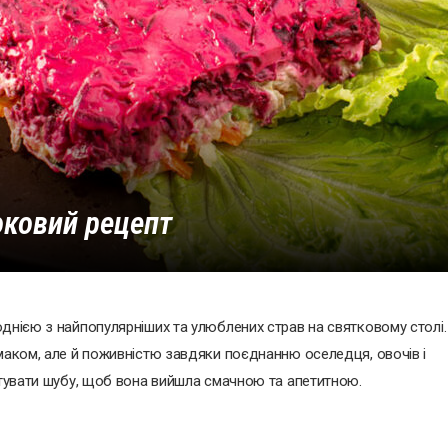
оковий рецепт
днією з найпопулярніших та улюблених страв на святковому столі.
смаком, але й поживністю завдяки поєднанню оселедця, овочів і
готувати шубу, щоб вона вийшла смачною та апетитною.