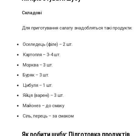
Складові
Для приготування салату знадобляться такі продукти:
Оселедець (філе) – 2 шт.
Картопля – 3-4 шт.
Морква – 3 шт.
Буряк – 3 шт.
Цибуля – 1 шт.
Яйця (варені) – 3 шт.
Майонез – до смаку
Сіль, перець – за смаком
Як робити шубу: Підготовка продуктів