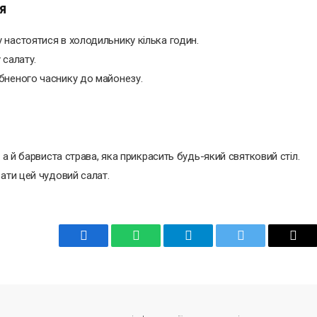
я
настоятися в холодильнику кілька годин.
 салату.
бненого часнику до майонезу.
 а й барвиста страва, яка прикрасить будь-який святковий стіл.
ати цей чудовий салат.
Facebook
WhatsApp
Telegram
Twitter
Emai