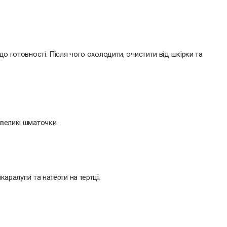
до готовності. Після чого охолодити, очистити від шкірки та
евеликі шматочки.
каралупи та натерти на тертці.