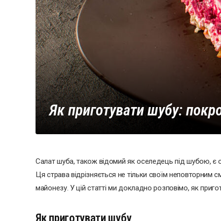
Як приготувати шубу: покр
Салат шуба, також відомий як оселедець під шубою, є о
Ця страва відрізняється не тільки своїм неповторним 
майонезу. У цій статті ми докладно розповімо, як при
Як приготувати шубу