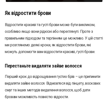
Як відростити брови
Відростити красиві та густі брови може бути викликом,
особливо якщо вони рідкісні або переглянуті. Проте з
правильним підходом та терпінням це можливо. У цій статті
ми розглянемо деякі кроки, як відростити брови, які
можуть допомогти вам відростити красиві, густі брови.
Перестаньте видаляти зайве волосся
Перший крок до відрощування густих брів – це припинити
видаляти зайве волосся. Відмовтеся від пінцету, воскових
смуг та інших методів видалення волосся, щоб дати
бровам можливість повністю відрости.