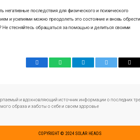
ть негативные последствия для физического и психического
ием и усилиями можно преодолеть это состояние и вновь обрест
и? Не стесняйтесь обращаться за помощью и делиться своими
Facebook
WhatsApp
Telegram
Twitter
Emai
ерпаемый и вдохновляющий источник информации о последних тре
ого образа и заботы о себе и своем здоровье
COPYRIGHT © 2024 SOLAR HEADS