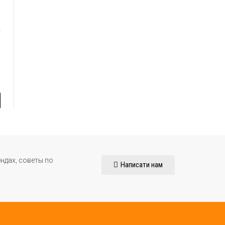
и
l
ндах, советы по
Написати нам