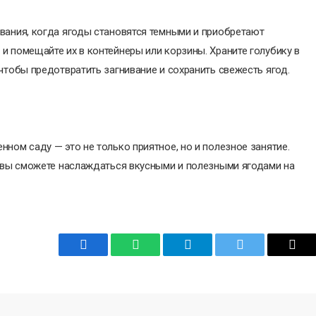
вания, когда ягоды становятся темными и приобретают
и помещайте их в контейнеры или корзины. Храните голубику в
чтобы предотвратить загнивание и сохранить свежесть ягод.
ном саду — это не только приятное, но и полезное занятие.
, вы сможете наслаждаться вкусными и полезными ягодами на
Facebook
WhatsApp
Telegram
Twitter
Emai