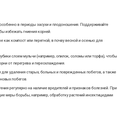
, особенно в периоды засухи и плодоношения. Поддерживайте
обы избежать гниения корней.
е как компост или перегной, в почву весной и осенью для
лубики слоем мульчи (например, опилок, соломы или торфа), чтоб
орни от перегрева и переохлаждения.
 для удаления старых, больных и поврежденных побегов, а также
 новых побегов.
тения регулярно на наличие вредителей и признаков болезней. При
ие меры борьбы, например, обработку растений инсектицидами